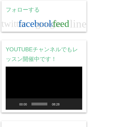
フォローする
line
twitter
facebook
google
feed
YOUTUBEチャンネルでもレ
ッスン開催中です！
動
画
プ
レ
ー
00:00
08:28
ヤ
ー