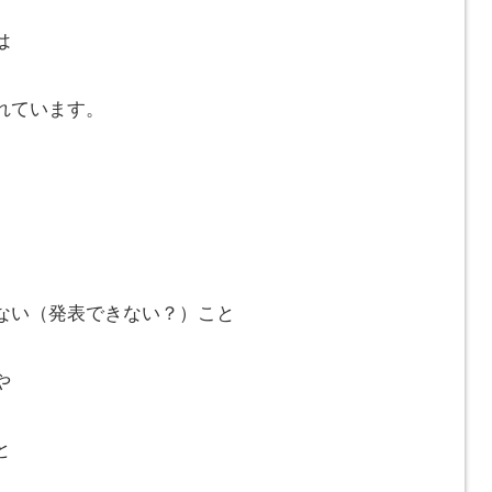
は
れています。
ない（発表できない？）こと
や
と