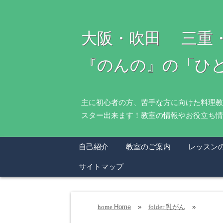
大阪・吹田 三重
『のんの』の「ひ
主に初心者の方、苦手な方に向けた料理教
スター出来ます！教室の情報やお役立ち情
自己紹介
教室のご案内
レッスン
サイトマップ
Home
»
乳がん
»
home
folder