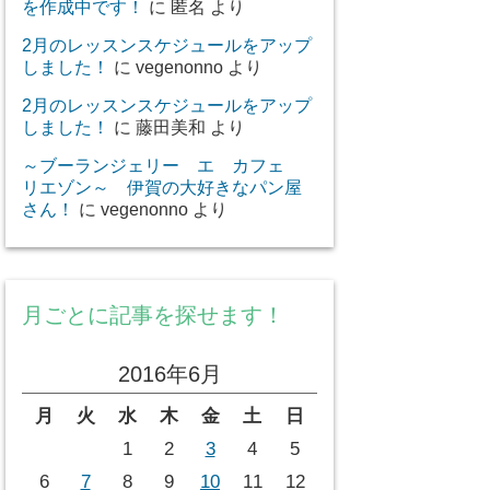
を作成中です！
に
匿名
より
2月のレッスンスケジュールをアップ
しました！
に
vegenonno
より
2月のレッスンスケジュールをアップ
しました！
に
藤田美和
より
～ブーランジェリー エ カフェ
リエゾン～ 伊賀の大好きなパン屋
さん！
に
vegenonno
より
月ごとに記事を探せます！
2016年6月
月
火
水
木
金
土
日
1
2
3
4
5
6
7
8
9
10
11
12