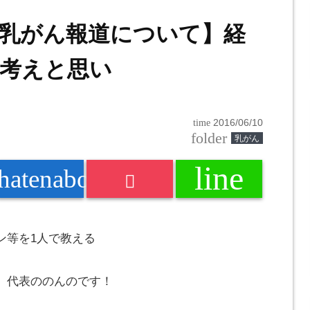
乳がん報道について】経
考えと思い
time
2016/06/10
folder
乳がん
line
k
hatenabookmark
ン等を1人で教える
」代表の
のんの
です！