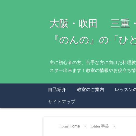
大阪・吹田 三重
『のんの』の「ひ
主に初心者の方、苦手な方に向けた料理教
スター出来ます！教室の情報やお役立ち情
自己紹介
教室のご案内
レッスン
サイトマップ
Home
»
手芸
»
home
folder