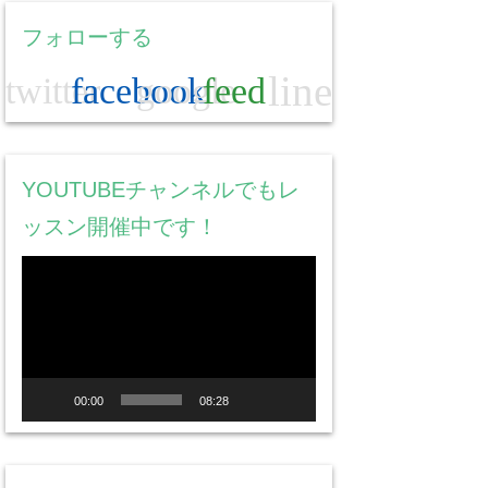
フォローする
line
twitter
facebook
google
feed
YOUTUBEチャンネルでもレ
ッスン開催中です！
動
画
プ
レ
ー
00:00
08:28
ヤ
ー