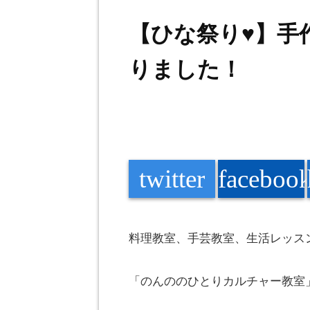
【ひな祭り♥】手
りました！
twitter
faceboo
料理教室、手芸教室、生活レッス
「
のんの
のひとりカルチャー教室