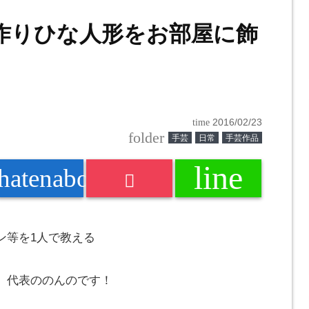
作りひな人形をお部屋に飾
time
2016/02/23
folder
手芸
日常
手芸作品
line
k
hatenabookmark
ン等を1人で教える
」代表の
のんの
です！