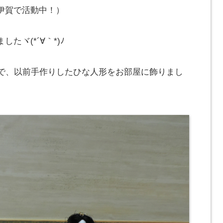
伊賀で活動中！）
ヾ(*´∀｀*)ﾉ
とで、以前手作りしたひな人形をお部屋に飾りまし