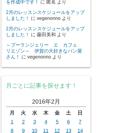
を作成中です！
に
匿名
より
2月のレッスンスケジュールをアップ
しました！
に
vegenonno
より
2月のレッスンスケジュールをアップ
しました！
に
藤田美和
より
～ブーランジェリー エ カフェ
リエゾン～ 伊賀の大好きなパン屋
さん！
に
vegenonno
より
月ごとに記事を探せます！
2016年2月
月
火
水
木
金
土
日
1
2
3
4
5
6
7
8
9
10
11
12
13
14