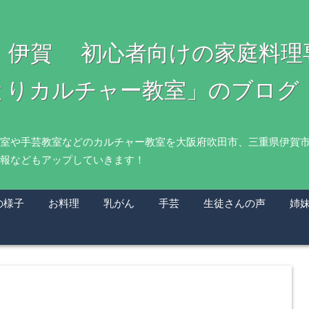
・伊賀 初心者向けの家庭料
とりカルチャー教室」のブログ
室や手芸教室などのカルチャー教室を大阪府吹田市、三重県伊賀
報などもアップしていきます！
の様子
お料理
乳がん
手芸
生徒さんの声
姉