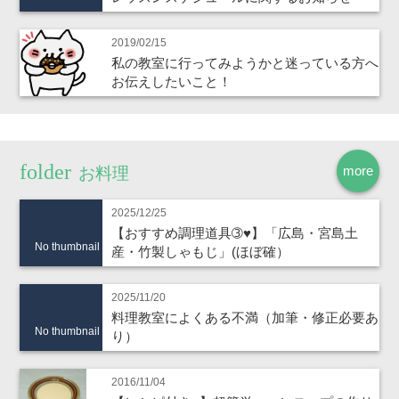
2019/02/15
私の教室に行ってみようかと迷っている方へ
お伝えしたいこと！
more
お料理
2025/12/25
【おすすめ調理道具➂♥】「広島・宮島土
No thumbnail
産・竹製しゃもじ」(ほぼ確）
2025/11/20
料理教室によくある不満（加筆・修正必要あ
No thumbnail
り）
2016/11/04