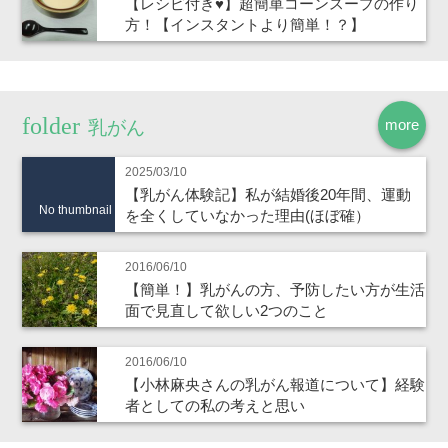
【レシピ付き♥】超簡単コーンスープの作り
方！【インスタントより簡単！？】
more
乳がん
2025/03/10
【乳がん体験記】私が結婚後20年間、運動
No thumbnail
を全くしていなかった理由(ほぼ確）
2016/06/10
【簡単！】乳がんの方、予防したい方が生活
面で見直して欲しい2つのこと
2016/06/10
【小林麻央さんの乳がん報道について】経験
者としての私の考えと思い