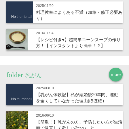
2025/11/20
料理教室によくある不満（加筆・修正必要あ
No thumbnail
り）
2016/11/04
【レシピ付き♥】超簡単コーンスープの作り
方！【インスタントより簡単！？】
more
乳がん
2025/03/10
【乳がん体験記】私が結婚後20年間、運動
No thumbnail
を全くしていなかった理由(ほぼ確）
2016/06/10
【簡単！】乳がんの方、予防したい方が生活
面で見直して欲しい2つのこと