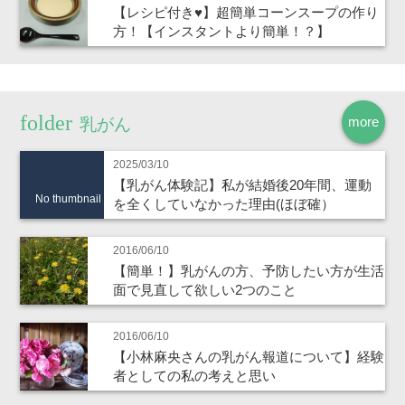
【レシピ付き♥】超簡単コーンスープの作り
方！【インスタントより簡単！？】
more
乳がん
2025/03/10
【乳がん体験記】私が結婚後20年間、運動
No thumbnail
を全くしていなかった理由(ほぼ確）
2016/06/10
【簡単！】乳がんの方、予防したい方が生活
面で見直して欲しい2つのこと
2016/06/10
【小林麻央さんの乳がん報道について】経験
者としての私の考えと思い