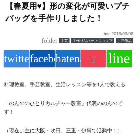
【春夏用♥】形の変化が可愛いプチ
バッグを手作りしました！
time
2016/03/06
folder
手芸
手作り品ネットショップ
手芸作品
line
twitter
facebook
hatenabookmark
料理教室、手芸教室、生活レッスン等を1人で教える
「
のんの
のひとりカルチャー教室」代表の
のんの
で
す！
（現在は主に大阪・吹田、三重・伊賀で活動中！）