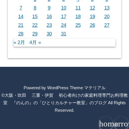
7
8
9
10
11
12
13
14
15
16
17
18
19
20
21
22
23
24
25
26
27
28
29
30
31
« 2月
4月 »
Powered by
WordPress Theme マテリアル
©大阪・吹田 三重・伊賀 初心者向けの家庭料理専門お料理教
室 『のんの』の「ひとりカルチャー教室」のブログ
All Rights
Reserved.
home
arr