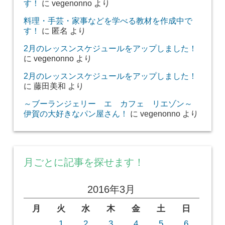
す！
に
vegenonno
より
料理・手芸・家事などを学べる教材を作成中で
す！
に
匿名
より
2月のレッスンスケジュールをアップしました！
に
vegenonno
より
2月のレッスンスケジュールをアップしました！
に
藤田美和
より
～ブーランジェリー エ カフェ リエゾン～
伊賀の大好きなパン屋さん！
に
vegenonno
より
月ごとに記事を探せます！
2016年3月
月
火
水
木
金
土
日
1
2
3
4
5
6