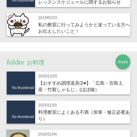
No thumbnail
レッスンスケジュールに関するお知らせ
2019/02/15
私の教室に行ってみようかと迷っている方へ
お伝えしたいこと！
more
お料理
2025/12/25
【おすすめ調理道具➂♥】「広島・宮島土
No thumbnail
産・竹製しゃもじ」(ほぼ確）
2025/11/20
料理教室によくある不満（加筆・修正必要あ
No thumbnail
り）
2016/11/04