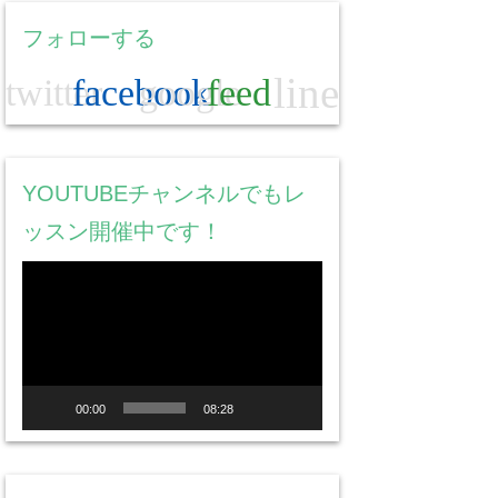
フォローする
line
twitter
facebook
google
feed
YOUTUBEチャンネルでもレ
ッスン開催中です！
動
画
プ
レ
ー
00:00
08:28
ヤ
ー