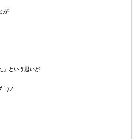
とが
た」という思いが
∀｀)ノ