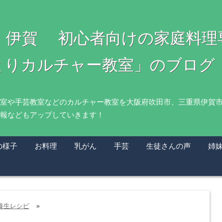
・伊賀 初心者向けの家庭料
とりカルチャー教室」のブログ
室や手芸教室などのカルチャー教室を大阪府吹田市、三重県伊賀
報などもアップしていきます！
の様子
お料理
乳がん
手芸
生徒さんの声
姉
養生レシピ
»