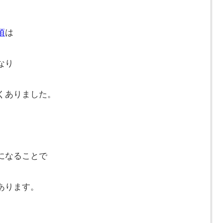
頃
は
なり
くありました。
になることで
あります。