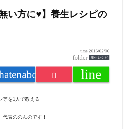
無い方に♥】養生レシピの
time
2016/02/06
folder
養生レシピ
line
k
hatenabookmark
ン等を1人で教える
」代表の
のんの
です！