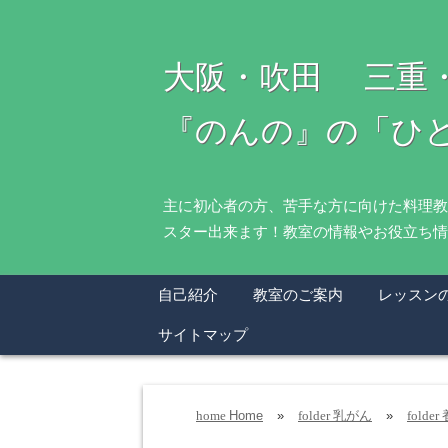
大阪・吹田 三重
『のんの』の「ひ
主に初心者の方、苦手な方に向けた料理教
スター出来ます！教室の情報やお役立ち情
自己紹介
教室のご案内
レッスン
サイトマップ
Home
»
乳がん
»
home
folder
folder