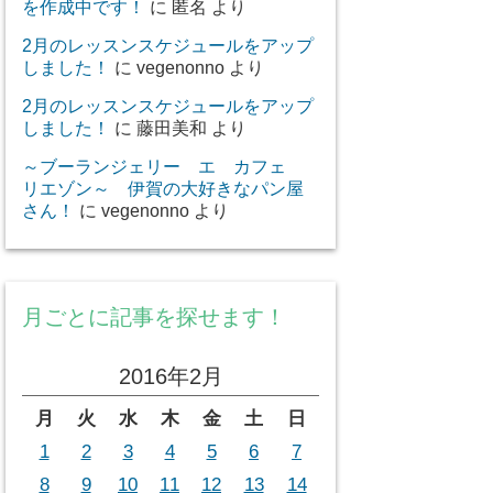
を作成中です！
に
匿名
より
2月のレッスンスケジュールをアップ
しました！
に
vegenonno
より
2月のレッスンスケジュールをアップ
しました！
に
藤田美和
より
～ブーランジェリー エ カフェ
リエゾン～ 伊賀の大好きなパン屋
さん！
に
vegenonno
より
月ごとに記事を探せます！
2016年2月
月
火
水
木
金
土
日
1
2
3
4
5
6
7
8
9
10
11
12
13
14