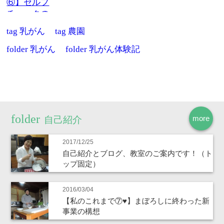
tag
乳がん
tag
農園
folder
乳がん
folder
乳がん体験記
more
自己紹介
2017/12/25
自己紹介とブログ、教室のご案内です！（ト
ップ固定）
2016/03/04
【私のこれまで⑦♥】まぼろしに終わった新
事業の構想