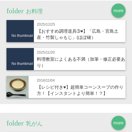
more
お料理
2025/12/25
【おすすめ調理道具➂♥】「広島・宮島土
No thumbnail
産・竹製しゃもじ」(ほぼ確）
2025/11/20
料理教室によくある不満（加筆・修正必要あ
No thumbnail
り）
2016/11/04
【レシピ付き♥】超簡単コーンスープの作り
方！【インスタントより簡単！？】
more
乳がん