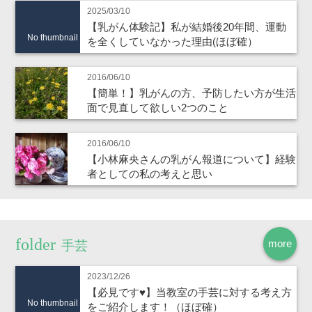
2025/03/10
【乳がん体験記】私が結婚後20年間、運動
No thumbnail
を全くしていなかった理由(ほぼ確）
2016/06/10
【簡単！】乳がんの方、予防したい方が生活
面で見直して欲しい2つのこと
2016/06/10
【小林麻央さんの乳がん報道について】経験
者としての私の考えと思い
more
手芸
2023/12/26
【必見です♥】当教室の手芸に対する考え方
No thumbnail
をご紹介します！（ほぼ確）