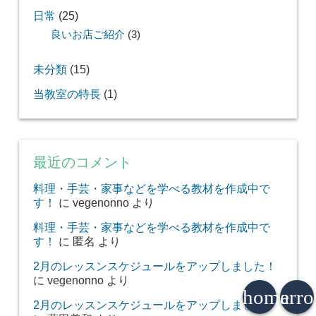
日常
(25)
良いお店ご紹介
(3)
未分類
(15)
当教室の特長
(1)
最近のコメント
料理・手芸・家事などを学べる教材を作成中で
す！
に
vegenonno
より
料理・手芸・家事などを学べる教材を作成中で
す！
に
匿名
より
2月のレッスンスケジュールをアップしました！
に
vegenonno
より
home
arr
2月のレッスンスケジュールをアップしました！