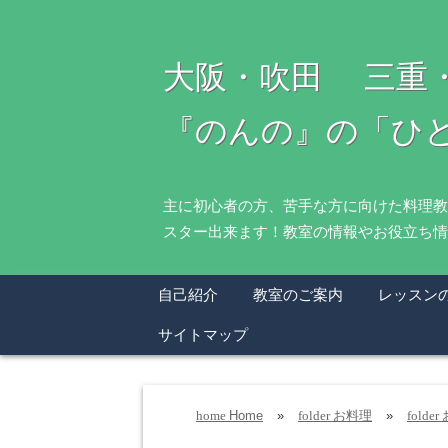
大阪・吹田 三重
『のんの』の「ひ
主に初心者の方、苦手な方に向けた料理教
スター出来ます！教室の情報やお役立ち情
自己紹介
教室のご案内
レッスン
サイトマップ
Home
»
お料理
»
home
folder
folder