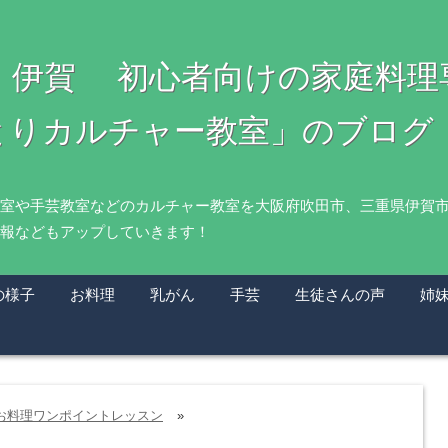
・伊賀 初心者向けの家庭料
とりカルチャー教室」のブログ
室や手芸教室などのカルチャー教室を大阪府吹田市、三重県伊賀
報などもアップしていきます！
の様子
お料理
乳がん
手芸
生徒さんの声
姉
お料理ワンポイントレッスン
»