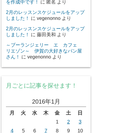
を作成中です！
に
匿名
より
2月のレッスンスケジュールをアップ
しました！
に
vegenonno
より
2月のレッスンスケジュールをアップ
しました！
に
藤田美和
より
～ブーランジェリー エ カフェ
リエゾン～ 伊賀の大好きなパン屋
さん！
に
vegenonno
より
月ごとに記事を探せます！
2016年1月
月
火
水
木
金
土
日
1
2
3
4
5
6
7
8
9
10