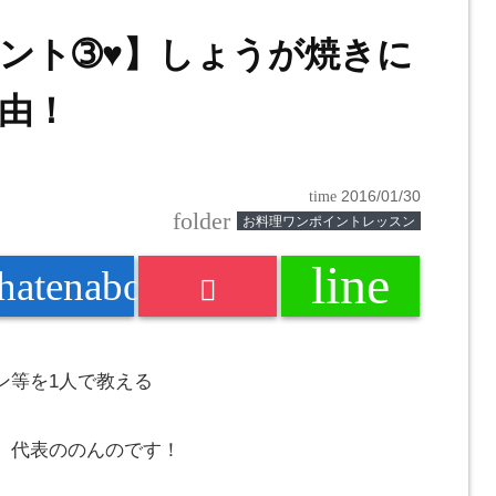
ント➂♥】しょうが焼きに
由！
time
2016/01/30
folder
お料理ワンポイントレッスン
line
k
hatenabookmark
ン等を1人で教える
」代表の
のんの
です！