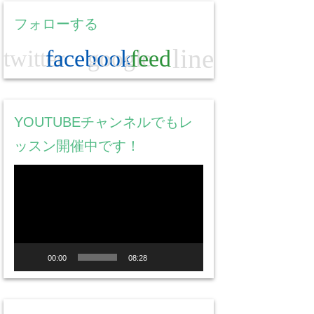
フォローする
line
twitter
facebook
google
feed
YOUTUBEチャンネルでもレ
ッスン開催中です！
動
画
プ
レ
ー
00:00
08:28
ヤ
ー