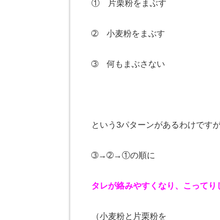
① 片栗粉をまぶす
➁ 小麦粉をまぶす
➂ 何もまぶさない
という3パターンがあるわけです
➂→➁→①の順に
タレが絡みやすくなり、こってり
（小麦粉と片栗粉を