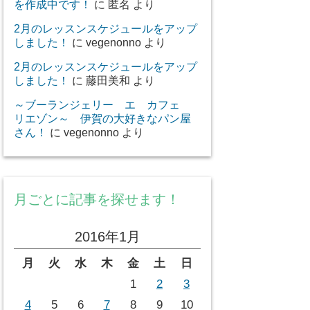
を作成中です！
に
匿名
より
2月のレッスンスケジュールをアップ
しました！
に
vegenonno
より
2月のレッスンスケジュールをアップ
しました！
に
藤田美和
より
～ブーランジェリー エ カフェ
リエゾン～ 伊賀の大好きなパン屋
さん！
に
vegenonno
より
月ごとに記事を探せます！
2016年1月
月
火
水
木
金
土
日
1
2
3
4
5
6
7
8
9
10