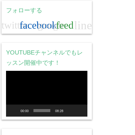
フォローする
line
twitter
facebook
google
feed
YOUTUBEチャンネルでもレ
ッスン開催中です！
動
画
プ
レ
ー
00:00
08:28
ヤ
ー