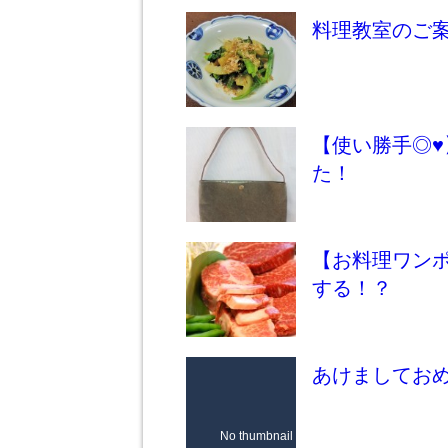
料理教室のご
【使い勝手◎
た！
【お料理ワン
する！？
あけましてお
No thumbnail