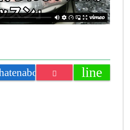
line
k
hatenabookmark