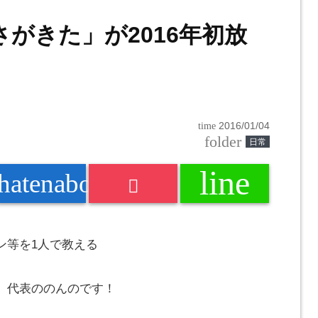
がきた」が2016年初放
time
2016/01/04
folder
日常
line
k
hatenabookmark
ン等を1人で教える
」代表の
のんの
です！