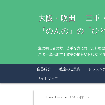
大阪・吹田 三重
『のんの』の「ひ
主に初心者の方、苦手な方に向けた料理教
スター出来ます！教室の情報やお役立ち情
自己紹介
教室のご案内
レッスン
サイトマップ
Home
»
日常
»
home
folder