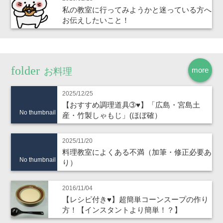
私の教室に行ってみようかと迷っている方へ
お伝えしたいこと！
more
お料理
2025/12/25
【おすすめ調理道具➂♥】「広島・宮島土
No thumbnail
産・竹製しゃもじ」(ほぼ確）
2025/11/20
料理教室によくある不満（加筆・修正必要あ
No thumbnail
り）
2016/11/04
【レシピ付き♥】超簡単コーンスープの作り
方！【インスタントより簡単！？】