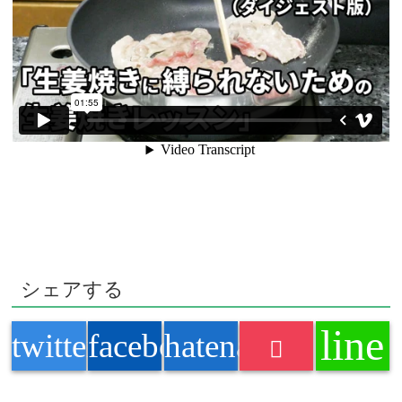
シェアする
line
twitter
facebook
hatenabookmark