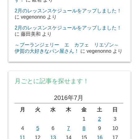
2月のレッスンスケジュールをアップしました！
に
vegenonno
より
2月のレッスンスケジュールをアップしました！
に
藤田美和
より
～ブーランジェリー エ カフェ リエゾン～
伊賀の大好きなパン屋さん！
に
vegenonno
より
月ごとに記事を探せます！
2016年7月
月
火
水
木
金
土
日
1
2
3
4
5
6
7
8
9
10
11
12
13
14
15
16
17