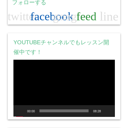
フォローする
line
twitter
facebook
google
feed
YOUTUBEチャンネルでもレッスン開
催中です！
動
画
プ
レ
ー
ヤ
ー
00:00
08:28