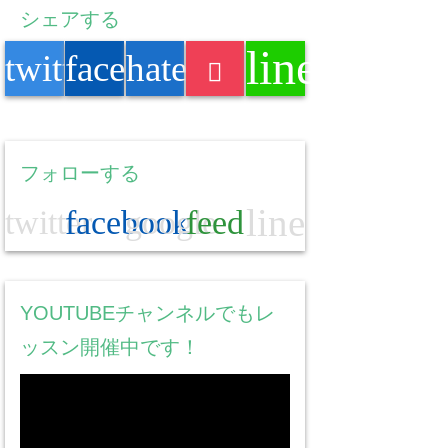
シェアする
line
twitter
facebook
hatenabookmark
フォローする
line
twitter
facebook
google
feed
YOUTUBEチャンネルでもレ
ッスン開催中です！
動
画
プ