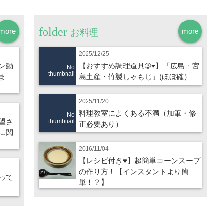
more
more
お料理
2025/12/25
ン動
【おすすめ調理道具➂♥】「広島・宮
No
thumbnail
ま
島土産・竹製しゃもじ」(ほぼ確）
2025/11/20
料理教室によくある不満（加筆・修
No
望さ
thumbnail
正必要あり）
に関
2016/11/04
【レシピ付き♥】超簡単コーンスープ
の作り方！【インスタントより簡
って
単！？】