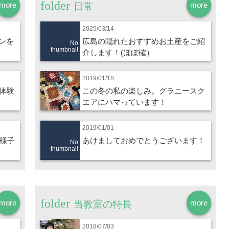
more
more
日常
2025/03/14
ンを
広島の隠れたおすすめお土産をご紹
No
thumbnail
介します！(ほぼ確）
2019/01/18
体験
この冬の私の楽しみ。グラニースク
エアにハマっています！
2019/01/01
の様子
あけましておめでとうございます！
No
thumbnail
more
more
当教室の特長
2018/07/03