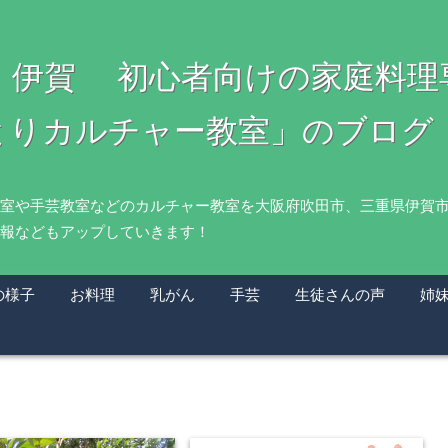
・伊賀 初心者向けの家庭料
とりカルチャー教室」のブログ
室や手芸教室などのカルチャー教室を大阪府吹田市、三重県伊賀
報などもアップしていきます！
の様子
お料理
乳がん
手芸
生徒さんの声
姉