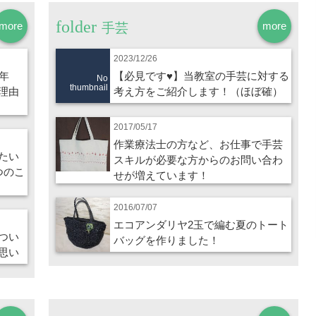
more
more
手芸
2023/12/26
年
【必見です♥】当教室の手芸に対する
No
thumbnail
理由
考え方をご紹介します！（ほぼ確）
2017/05/17
作業療法士の方など、お仕事で手芸
たい
スキルが必要な方からのお問い合わ
つのこ
せが増えています！
2016/07/07
エコアンダリヤ2玉で編む夏のトート
つい
バッグを作りました！
思い