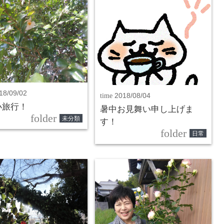
18/09/02
time
2018/08/04
小旅行！
暑中お見舞い申し上げま
folder
未分類
す！
folder
日常