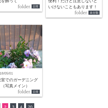
花を飾って
便利！だけど注意しないと
folder
いけないこともあります！
日常
folder
未分類
18/05/01
教室でのガーデニング
！（写真メイン）
folder
日常
2
3
4
20