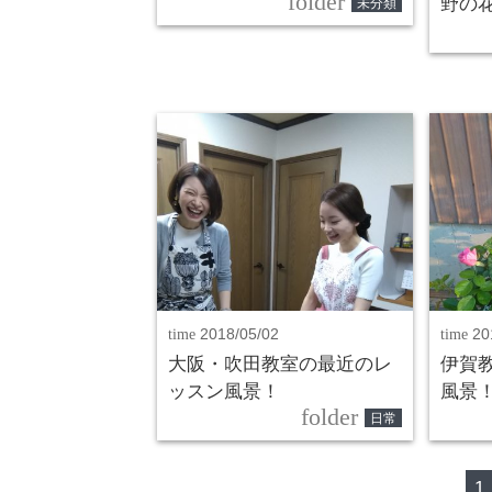
folder
野の
未分類
time
2018/05/02
time
20
大阪・吹田教室の最近のレ
伊賀
ッスン風景！
風景
folder
日常
1