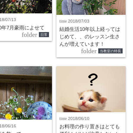
18/07/13
time
2018/07/03
0年7月豪雨によせて
結婚生活10年以上経っては
folder
日常
じめて、、のレッスン生さ
んが増えています！
folder
当教室の特長
time
2018/06/10
18/06/16
お料理の作り置きはとても