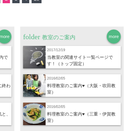
more
more
教室のご案内
2017/12/19
内で
当教室の関連サイト一覧ページで
す！（トップ固定）
2016/02/05
に終わ
料理教室のご案内♥（大阪・吹田教
室）
2016/02/05
気と、
料理教室のご案内♥（三重・伊賀教
室）