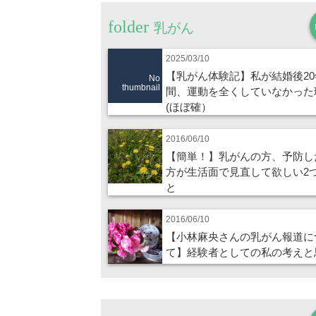
乳がん
2025/03/10
【乳がん体験記】私が結婚後20
No
thumbnail
間、運動を全くしていなかった
(ほぼ確）
2016/06/10
【簡単！】乳がんの方、予防し
方が生活面で見直して欲しい2
と
2016/06/10
【小林麻央さんの乳がん報道に
て】経験者としての私の考えと